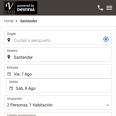
Home
Santander
Trayecto
Origen
Destino
.
Entrada
Salida
Ocupación
Ocupación
2
Personas
,
1
Habitación
Código promocional