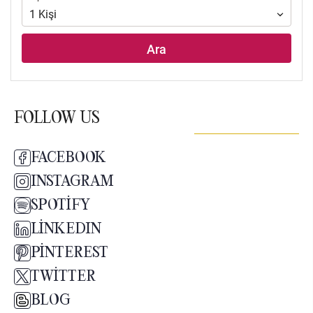
ve
1
Kişi
odalar
Ara
FOLLOW US
FACEBOOK
INSTAGRAM
SPOTIFY
LINKEDIN
PINTEREST
TWITTER
BLOG