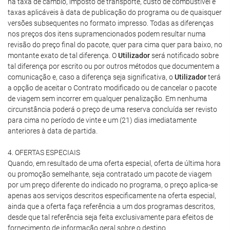
na taxa de câmbio, imposto de transporte, custo de combustível e
taxas aplicáveis à data de publicação do programa ou de quaisquer
versões subsequentes no formato impresso. Todas as diferenças
nos preços dos itens supramencionados podem resultar numa
revisão do preço final do pacote, quer para cima quer para baixo, no
montante exato de tal diferença. O
Utilizador
será notificado sobre
tal diferença por escrito ou por outros métodos que documentem a
comunicação e, caso a diferença seja significativa, o
Utilizador
terá
a opção de aceitar o Contrato modificado ou de cancelar o pacote
de viagem sem incorrer em qualquer penalização. Em nenhuma
circunstância poderá o preço de uma reserva concluída ser revisto
para cima no período de vinte e um (21) dias imediatamente
anteriores à data de partida.
4. OFERTAS ESPECIAIS
Quando, em resultado de uma oferta especial, oferta de última hora
ou promoção semelhante, seja contratado um pacote de viagem
por um preço diferente do indicado no programa, o preço aplica-se
apenas aos serviços descritos especificamente na oferta especial,
ainda que a oferta faça referência a um dos programas descritos,
desde que tal referência seja feita exclusivamente para efeitos de
fornecimento de informação geral sobre o destino.