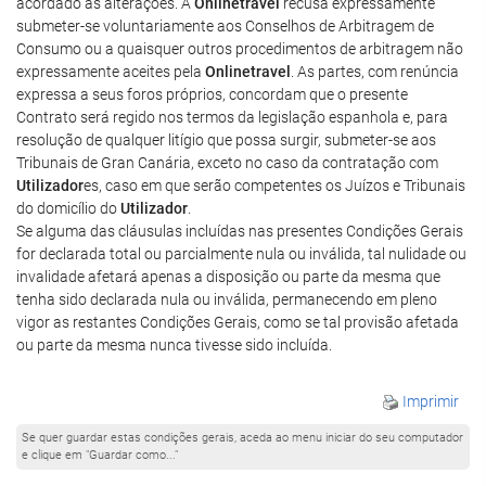
acordado as alterações. A
Onlinetravel
recusa expressamente
submeter-se voluntariamente aos Conselhos de Arbitragem de
Consumo ou a quaisquer outros procedimentos de arbitragem não
expressamente aceites pela
Onlinetravel
. As partes, com renúncia
expressa a seus foros próprios, concordam que o presente
Contrato será regido nos termos da legislação espanhola e, para
resolução de qualquer litígio que possa surgir, submeter-se aos
Tribunais de Gran Canária, exceto no caso da contratação com
Utilizador
es, caso em que serão competentes os Juízos e Tribunais
do domicílio do
Utilizador
.
Se alguma das cláusulas incluídas nas presentes Condições Gerais
for declarada total ou parcialmente nula ou inválida, tal nulidade ou
invalidade afetará apenas a disposição ou parte da mesma que
tenha sido declarada nula ou inválida, permanecendo em pleno
vigor as restantes Condições Gerais, como se tal provisão afetada
ou parte da mesma nunca tivesse sido incluída.
Imprimir
Se quer guardar estas condições gerais, aceda ao menu iniciar do seu computador
e clique em "Guardar como..."