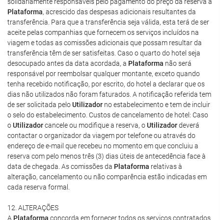
solidariamente responsáveis pelo pagamento do preço da reserva à
Plataforma
, acrescido das despesas adicionais resultantes da
transferência. Para que a transferência seja válida, esta terá de ser
aceite pelas companhias que fornecem os serviços incluídos na
viagem e todas as comissões adicionais que possam resultar da
transferência têm de ser satisfeitas. Caso o quarto do hotel seja
desocupado antes da data acordada, a
Plataforma
não será
responsável por reembolsar qualquer montante, exceto quando
tenha recebido notificação, por escrito, do hotel a declarar que os
dias não utilizados não foram faturados. A notificação referida tem
de ser solicitada pelo
Utilizador
no estabelecimento e tem de incluir
o selo do estabelecimento. Custos de cancelamento de hotel: Caso
o
Utilizador
cancele ou modifique a reserva, o
Utilizador
deverá
contactar o organizador da viagem por telefone ou através do
endereço de e-mail que recebeu no momento em que concluiu a
reserva com pelo menos três (3) dias úteis de antecedência face à
data de chegada. As comissões da
Plataforma
relativas à
alteração, cancelamento ou não comparência estão indicadas em
cada reserva formal.
12. ALTERAÇÕES
A
Plataforma
concorda em fornecer todos os serviços contratados