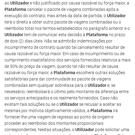
ao
Utilizador
e não justificado por causa razoável ou força maior, a
Plataforma
cancelar o pacote de viagens combinadas após a
execução do contrato, mas antes da data de partida, o
Utilizador
terá o direito a obter outro pacote de viagens combinadas ou o
reembolso total nos termos estabelecidos no parágrafo anterior e o
Utilizador
tem de comunicar esta decisão à
Plataforma
no prazo
de dois (2) dias úteis. Não se admitirão indemnizações por
incumprimento de contrato quando tal cancelamento resultar de
causa razoável ou força maior. Em caso de incumprimento ou de
cumprimento insatisfatório dos serviços fornecidos relativos a mais
de 50% do preço da viagem, quando tal não resultar de causa
razoável ou força maior, a
Plataforma
escolherá outras soluções
satisfatórias para dar continuidade ao pacote de viagens
combinadas sem qualquer sobretaxa para o
Utilizador
e, se
necessário, reembolsará o último pelo montante da diferença entre
os serviços antecipados e os realmente fornecidos. Caso não
existam tais soluções ou se o
Utilizador
se recusar a aceitar as
mesmas por motivos objetivamente válidos, a
Plataforma
irá
fornecer-lhe uma viagem de regresso ao ponto de origem e
proceder ao reembolso dos montantes proporcionais
correspondentes. Nestas situações, o
Utilizador
pode solicitar uma