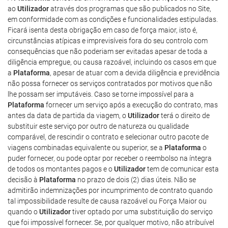
ao
Utilizador
através dos programas que são publicados no Site,
em conformidade com as condições e funcionalidades estipuladas.
Ficará isenta desta obrigação em caso de força maior, isto é,
circunstâncias atípicas e imprevisíveis fora do seu controlo com
consequências que não poderiam ser evitadas apesar de toda a
diligência empregue, ou causa razoável, incluindo os casos em que
a
Plataforma
, apesar de atuar com a devida diligência e previdência
não possa fornecer os serviços contratados por motivos que não
lhe possam ser imputáveis. Caso se torne impossível para a
Plataforma
fornecer um serviço após a execução do contrato, mas
antes da data de partida da viagem, o
Utilizador
terá o direito de
substituir este serviço por outro de natureza ou qualidade
comparável, de rescindir o contrato e selecionar outro pacote de
viagens combinadas equivalente ou superior, se a
Plataforma
o
puder fornecer, ou pode optar por receber o reembolso na íntegra
de todos os montantes pagos e o
Utilizador
tem de comunicar esta
decisão à
Plataforma
no prazo de dois (2) dias úteis. Não se
admitirão indemnizações por incumprimento de contrato quando
tal impossibilidade resulte de causa razoável ou Força Maior ou
quando o
Utilizador
tiver optado por uma substituição do serviço
que foi impossível fornecer. Se, por qualquer motivo, não atribuível