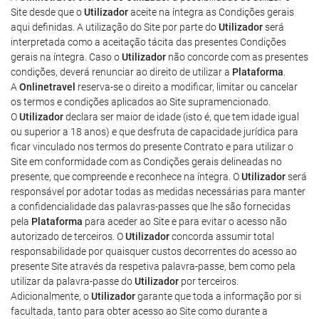
Site desde que o
Utilizador
aceite na íntegra as Condições gerais
aqui definidas. A utilização do Site por parte do
Utilizador
será
interpretada como a aceitação tácita das presentes Condições
gerais na íntegra. Caso o
Utilizador
não concorde com as presentes
condições, deverá renunciar ao direito de utilizar a
Plataforma
.
A
Onlinetravel
reserva-se o direito a modificar, limitar ou cancelar
os termos e condições aplicados ao Site supramencionado.
O
Utilizador
declara ser maior de idade (isto é, que tem idade igual
ou superior a 18 anos) e que desfruta de capacidade jurídica para
ficar vinculado nos termos do presente Contrato e para utilizar o
Site em conformidade com as Condições gerais delineadas no
presente, que compreende e reconhece na íntegra. O
Utilizador
será
responsável por adotar todas as medidas necessárias para manter
a confidencialidade das palavras-passes que lhe são fornecidas
pela
Plataforma
para aceder ao Site e para evitar o acesso não
autorizado de terceiros. O
Utilizador
concorda assumir total
responsabilidade por quaisquer custos decorrentes do acesso ao
presente Site através da respetiva palavra-passe, bem como pela
utilizar da palavra-passe do
Utilizador
por terceiros.
Adicionalmente, o
Utilizador
garante que toda a informação por si
facultada, tanto para obter acesso ao Site como durante a