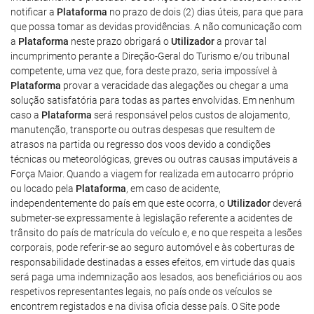
notificar a
Plataforma
no prazo de dois (2) dias úteis, para que para
que possa tomar as devidas providências. A não comunicação com
a
Plataforma
neste prazo obrigará o
Utilizador
a provar tal
incumprimento perante a Direção-Geral do Turismo e/ou tribunal
competente, uma vez que, fora deste prazo, seria impossível à
Plataforma
provar a veracidade das alegações ou chegar a uma
solução satisfatória para todas as partes envolvidas. Em nenhum
caso a
Plataforma
será responsável pelos custos de alojamento,
manutenção, transporte ou outras despesas que resultem de
atrasos na partida ou regresso dos voos devido a condições
técnicas ou meteorológicas, greves ou outras causas imputáveis a
Força Maior. Quando a viagem for realizada em autocarro próprio
ou locado pela
Plataforma
, em caso de acidente,
independentemente do país em que este ocorra, o
Utilizador
deverá
submeter-se expressamente à legislação referente a acidentes de
trânsito do país de matrícula do veículo e, e no que respeita a lesões
corporais, pode referir-se ao seguro automóvel e às coberturas de
responsabilidade destinadas a esses efeitos, em virtude das quais
será paga uma indemnização aos lesados, aos beneficiários ou aos
respetivos representantes legais, no país onde os veículos se
encontrem registados e na divisa oficia desse país. O Site pode