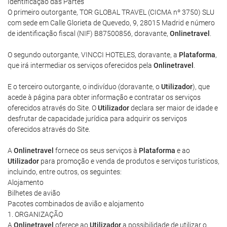
Identificação das Partes
O primeiro outorgante, TOR GLOBAL TRAVEL (CICMA nº 3750) SLU
com sede em Calle Glorieta de Quevedo, 9, 28015 Madrid e número
de identificação fiscal (NIF) B87500856, doravante,
Onlinetravel
.
O segundo outorgante, VINCCI HOTELES, doravante, a
Plataforma
,
que irá intermediar os serviços oferecidos pela
Onlinetravel
.
E o terceiro outorgante, o indivíduo (doravante, o
Utilizador
), que
acede à página para obter informação e contratar os serviços
oferecidos através do Site. O
Utilizador
declara ser maior de idade e
desfrutar de capacidade jurídica para adquirir os serviços
oferecidos através do Site.
A
Onlinetravel
fornece os seus serviços à
Plataforma
e ao
Utilizador
para promoção e venda de produtos e serviços turísticos,
incluindo, entre outros, os seguintes:
Alojamento
Bilhetes de avião
Pacotes combinados de avião e alojamento
1. ORGANIZAÇÃO
A
Onlinetravel
oferece ao
Utilizador
a possibilidade de utilizar o