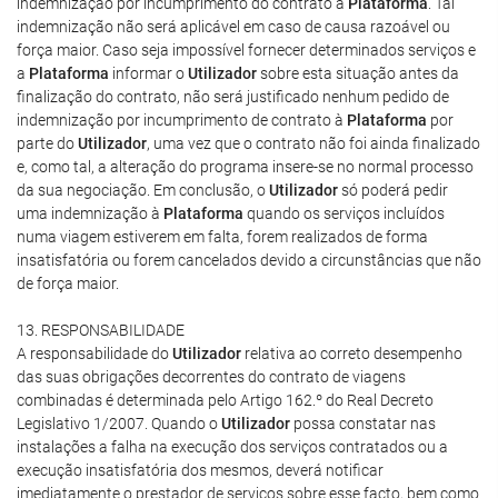
indemnização por incumprimento do contrato à
Plataforma
. Tal
indemnização não será aplicável em caso de causa razoável ou
força maior. Caso seja impossível fornecer determinados serviços e
a
Plataforma
informar o
Utilizador
sobre esta situação antes da
finalização do contrato, não será justificado nenhum pedido de
indemnização por incumprimento de contrato à
Plataforma
por
parte do
Utilizador
, uma vez que o contrato não foi ainda finalizado
e, como tal, a alteração do programa insere-se no normal processo
da sua negociação. Em conclusão, o
Utilizador
só poderá pedir
uma indemnização à
Plataforma
quando os serviços incluídos
numa viagem estiverem em falta, forem realizados de forma
insatisfatória ou forem cancelados devido a circunstâncias que não
de força maior.
13. RESPONSABILIDADE
A responsabilidade do
Utilizador
relativa ao correto desempenho
das suas obrigações decorrentes do contrato de viagens
combinadas é determinada pelo Artigo 162.º do Real Decreto
Legislativo 1/2007. Quando o
Utilizador
possa constatar nas
instalações a falha na execução dos serviços contratados ou a
execução insatisfatória dos mesmos, deverá notificar
imediatamente o prestador de serviços sobre esse facto, bem como