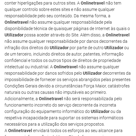
conter hiperligações para outros sites. A
Onlinetravel
não tem
qualquer controlo sobre estes sites e não assume qualquer
responsabilidade pelo seu conteúdo. Da mesma forma, a
Onlinetravel
não assume qualquer responsabilidade pela
disponibilidade técnica de quaisquer páginas de Internet às quais o
Utilizador
possa aceder através do Site. Além disso, a
Onlinetravel
não assume qualquer responsabilidade por danos decorrentes da
infração dos direitos do
Utilizador
por parte de outro
Utilizador
ou
de um terceiro, incluindo direitos de autor, patentes, informação
confidencial e todos os outros tipos de direitos de propriedade
intelectual ou industrial. A
Onlinetravel
não assume qualquer
responsabilidade por danos sofridos pelo
Utilizador
decorrentes da
impossibilidade de fornecer os serviços abrangidos pelas presentes
Condições Gerais devido a circunstâncias Força Maior, catástrofes
naturais ou outras causas não imputáveis ao primeiro.
Adicionalmente, a
Onlinetravel
não será responsabilizada pelo
funcionamento incorreto do serviço decorrente da incorreta
configuração do equipamento informático do
Utilizador
ou da
respetiva incapacidade para suportar os sistemas informáticos
necessários para a utilização dos serviços propostos.
A
Onlinetravel
envidará todos os esforços ao seu alcance para