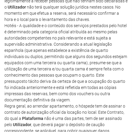
legitimamente a receber pessoas que não tenham sido declaradas e
o
Utilizador
não terá qualquer solução jurídica nestes casos. No
momento em que efetua a reserva, será necessário confirmar a
hora e o local para o levantamento das chaves.
Hotéis - A qualidade e o conteúdo dos serviços prestados pelo hotel
é determinado pela categoria oficial atribuída ao mesmo pelas
autoridades competentes no país relevante e está sujeita a
supervisão administrativa. Considerando a atual legislação
espanhola (que apenas estabelece a existência de quarto
individuais ou duplos, permitindo que alguns dos segundos estejam
equipados com uma terceira ou quarta cama), presume-se que a
utilização de uma terceira e/ou quarta cama é sempre feita com o
conhecimento das pessoas que ocupam o quarto. Este
pressuposto tácito deriva da certeza de que a ocupação do quarto
foi indicada anteriormente e está refletida em todas as cópias
impressas das reservas, bem como dos vouchers ou outra
documentação definitiva da viagem.
Regra geral, ao arrendar apartamento, o hóspede tem de assinar o
contrato de autorização oficial da locação no local. Este Contrato,
do qual a
Plataforma
não é uma das partes, tem de ser assinado
pelo
Utilizador
, que deverá pagar o depósito de caução
correspondente, se aplicável, para cobrir quaisquer danos