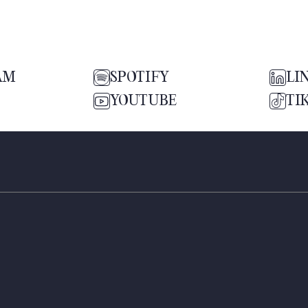
AM
SPOTIFY
LI
YOUTUBE
TI