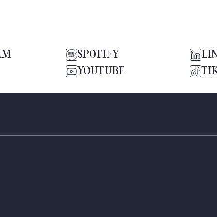
AM
SPOTIFY
LI
YOUTUBE
TI