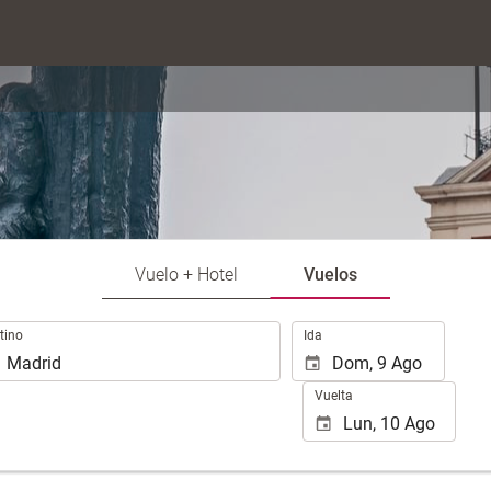
Vuelo + Hotel
Vuelos
Introduzca
tino
Ida
las
fechas
Vuelta
de
inicio
y
fin