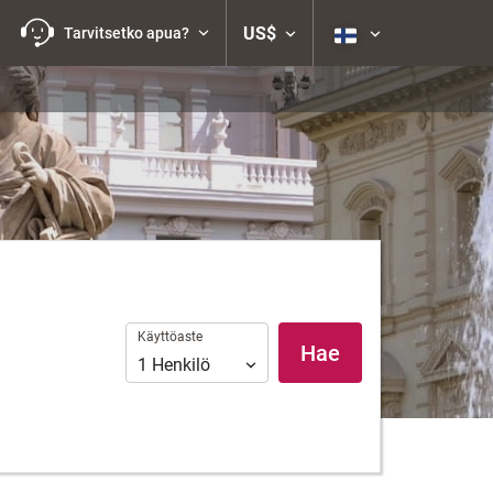
US$
Tarvitsetko apua?
Käyttöaste
Käyttöaste
Hae
1
Henkilö