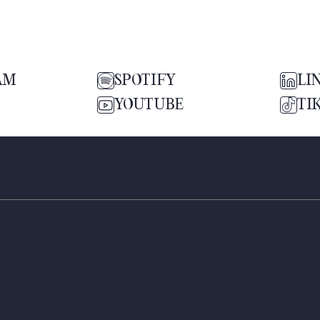
AM
SPOTIFY
LI
YOUTUBE
TI