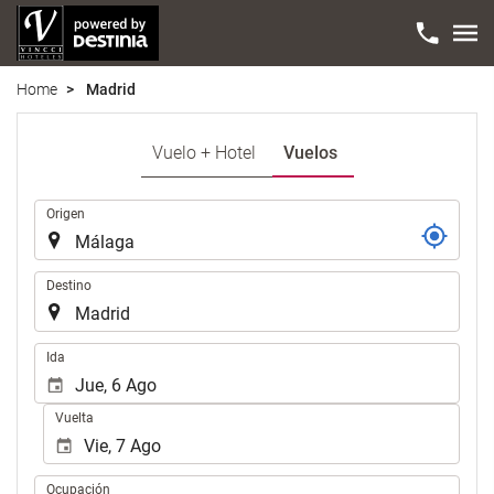
Home
Madrid
Vuelo + Hotel
Vuelos
Trayecto
Origen
Destino
Introduzca
Ida
las
fechas
Vuelta
de
inicio
y
Ocupación
Ocupación
fin