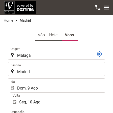
Home
Madrid
Vôo + Hotel
Voos
Trajecto
Origem
Destino
.
Ida
Volta
Ocupação
Ocupação