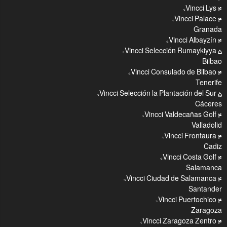
Vincci Lys 4*
Vincci Palace 4*
Granada
Vincci Albayzín 4*
Vincci Selección Rumaykiyya 5*
Bilbao
Vincci Consulado de Bilbao 4*
Tenerife
Vincci Selección la Plantación del Sur 5*
Cáceres
Vincci Valdecañas Golf 4*
Valladolid
Vincci Frontaura 4*
Cadiz
Vincci Costa Golf 4*
Salamanca
Vincci Ciudad de Salamanca 4*
Santander
Vincci Puertochico 4*
Zaragoza
Vincci Zaragoza Zentro 4*