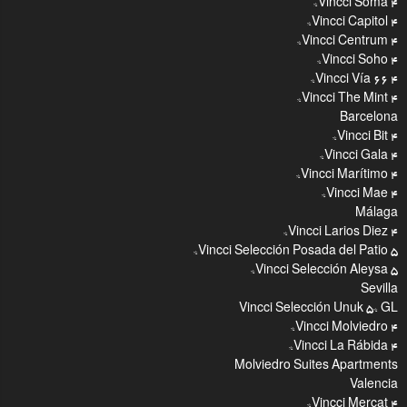
Vincci Soma 4*
Vincci Capitol 4*
Vincci Centrum 4*
Vincci Soho 4*
Vincci Vía 66 4*
Vincci The Mint 4*
Barcelona
Vincci Bit 4*
Vincci Gala 4*
Vincci Marítimo 4*
Vincci Mae 4*
Málaga
Vincci Larios Diez 4*
Vincci Selección Posada del Patio 5*
Vincci Selección Aleysa 5*
Sevilla
Vincci Selección Unuk 5* GL
Vincci Molviedro 4*
Vincci La Rábida 4*
Molviedro Suites Apartments
Valencia
Vincci Mercat 4*