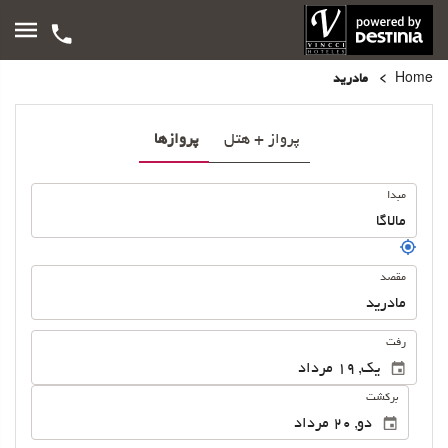
Home
مادرید
پرواز + هتل
پروازها
سفر
مبدا
مقصد
.
رفت
بركشت